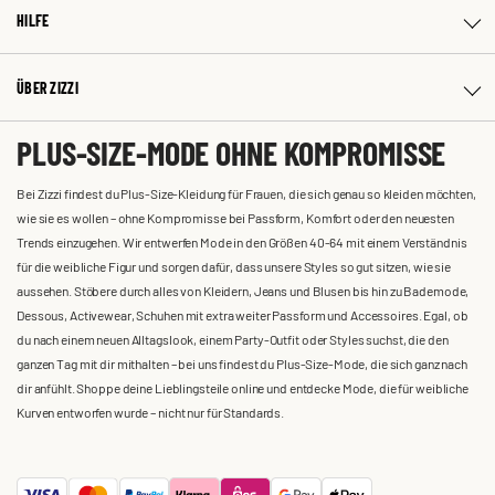
HILFE
ÜBER ZIZZI
PLUS-SIZE-MODE OHNE KOMPROMISSE
Bei Zizzi findest du Plus-Size-Kleidung für Frauen, die sich genau so kleiden möchten,
wie sie es wollen – ohne Kompromisse bei Passform, Komfort oder den neuesten
Trends einzugehen. Wir entwerfen Mode in den Größen 40-64 mit einem Verständnis
für die weibliche Figur und sorgen dafür, dass unsere Styles so gut sitzen, wie sie
aussehen. Stöbere durch alles von Kleidern, Jeans und Blusen bis hin zu Bademode,
Dessous, Activewear, Schuhen mit extra weiter Passform und Accessoires. Egal, ob
du nach einem neuen Alltagslook, einem Party-Outfit oder Styles suchst, die den
ganzen Tag mit dir mithalten – bei uns findest du Plus-Size-Mode, die sich ganz nach
dir anfühlt. Shoppe deine Lieblingsteile online und entdecke Mode, die für weibliche
Kurven entworfen wurde – nicht nur für Standards.