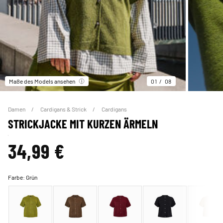
Maße des Models ansehen
01
08
Damen
Cardigans & Strick
Cardigans
STRICKJACKE MIT KURZEN ÄRMELN
34,99 €
Farbe:
Grün