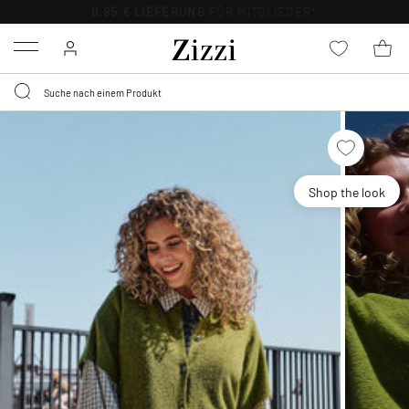
0,95 € LIEFERUNG
FÜR MITGLIEDER*
Menu
Shop the look