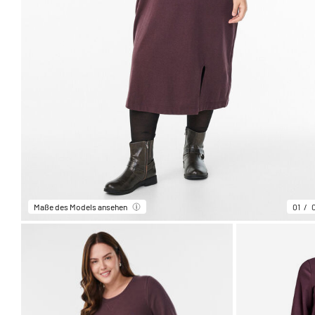
Maße des Models ansehen
01