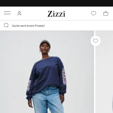
0,95 € LIEFERUNG
FÜR MITGLIEDER*
Menu