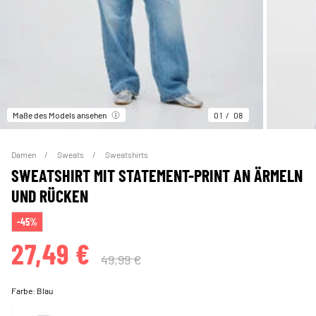
Maße des Models ansehen
01
08
Damen
Sweats
Sweatshirts
SWEATSHIRT MIT STATEMENT-PRINT AN ÄRMELN
UND RÜCKEN
-45%
27,49 €
49,99 €
Farbe:
Blau