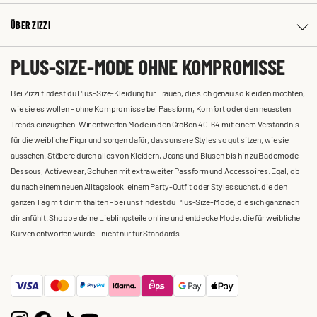
ÜBER ZIZZI
PLUS-SIZE-MODE OHNE KOMPROMISSE
Bei Zizzi findest du Plus-Size-Kleidung für Frauen, die sich genau so kleiden möchten,
wie sie es wollen – ohne Kompromisse bei Passform, Komfort oder den neuesten
Trends einzugehen. Wir entwerfen Mode in den Größen 40-64 mit einem Verständnis
für die weibliche Figur und sorgen dafür, dass unsere Styles so gut sitzen, wie sie
aussehen. Stöbere durch alles von Kleidern, Jeans und Blusen bis hin zu Bademode,
Dessous, Activewear, Schuhen mit extra weiter Passform und Accessoires. Egal, ob
du nach einem neuen Alltagslook, einem Party-Outfit oder Styles suchst, die den
ganzen Tag mit dir mithalten – bei uns findest du Plus-Size-Mode, die sich ganz nach
dir anfühlt. Shoppe deine Lieblingsteile online und entdecke Mode, die für weibliche
Kurven entworfen wurde – nicht nur für Standards.