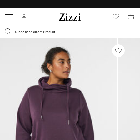
0,95 € LIEFERUNG
FÜR MITGLIEDER*
Menu