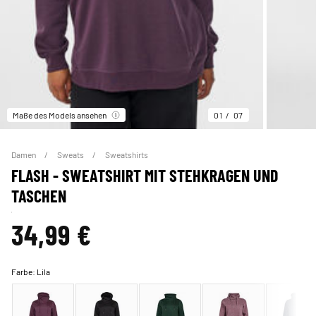
Maße des Models ansehen
01
07
Damen
Sweats
Sweatshirts
FLASH - SWEATSHIRT MIT STEHKRAGEN UND
TASCHEN
34,99 €
Farbe:
Lila