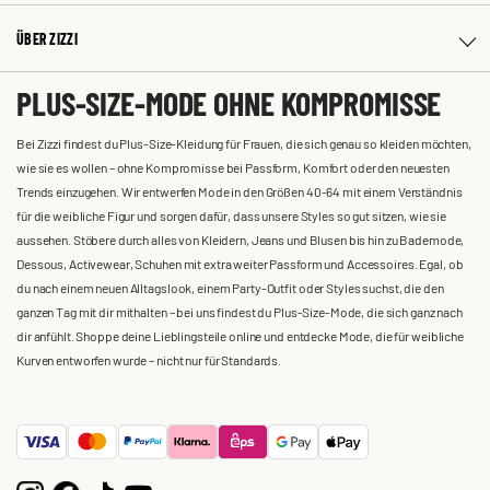
ÜBER ZIZZI
PLUS-SIZE-MODE OHNE KOMPROMISSE
Bei Zizzi findest du Plus-Size-Kleidung für Frauen, die sich genau so kleiden möchten,
wie sie es wollen – ohne Kompromisse bei Passform, Komfort oder den neuesten
Trends einzugehen. Wir entwerfen Mode in den Größen 40-64 mit einem Verständnis
für die weibliche Figur und sorgen dafür, dass unsere Styles so gut sitzen, wie sie
aussehen. Stöbere durch alles von Kleidern, Jeans und Blusen bis hin zu Bademode,
Dessous, Activewear, Schuhen mit extra weiter Passform und Accessoires. Egal, ob
du nach einem neuen Alltagslook, einem Party-Outfit oder Styles suchst, die den
ganzen Tag mit dir mithalten – bei uns findest du Plus-Size-Mode, die sich ganz nach
dir anfühlt. Shoppe deine Lieblingsteile online und entdecke Mode, die für weibliche
Kurven entworfen wurde – nicht nur für Standards.