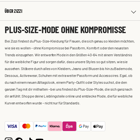
ÜBER ZIZZI
PLUS-SIZE-MODE OHNE KOMPROMISSE
Bei Zizzi findest du Plus-Size-Kleidung für Frauen, die sich genau so kleiden möchten,
wie sie es wollen – ohne Kompromisse bei Passform, Komfort oder den neuesten
Trends einzugehen. Wir entwerfen Mode in den Größen 40-64 mit einem Verständnis
für die weibliche Figur und sorgen dafür, dass unsere Styles so gut sitzen, wie sie
aussehen. Stöbere durch alles von Kleidern, Jeans und Blusen bis hin zu Bademode,
Dessous, Activewear, Schuhen mit extra weiter Passform und Accessoires. Egal, ob
du nach einem neuen Alltagslook, einem Party-Outfit oder Styles suchst, die den
ganzen Tag mit dir mithalten – bei uns findest du Plus-Size-Mode, die sich ganz nach
dir anfühlt. Shoppe deine Lieblingsteile online und entdecke Mode, die für weibliche
Kurven entworfen wurde – nicht nur für Standards.