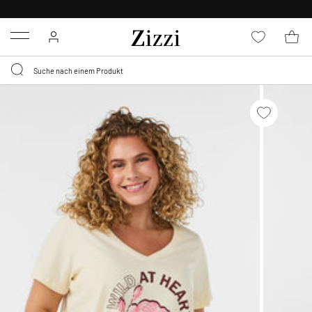
0,95 € LIEFERUNG
FÜR MITGLIEDER*
Menu