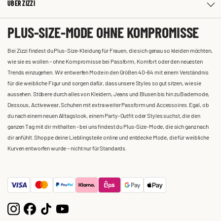
ÜBER ZIZZI
PLUS-SIZE-MODE OHNE KOMPROMISSE
Bei Zizzi findest du Plus-Size-Kleidung für Frauen, die sich genau so kleiden möchten,
wie sie es wollen – ohne Kompromisse bei Passform, Komfort oder den neuesten
Trends einzugehen. Wir entwerfen Mode in den Größen 40-64 mit einem Verständnis
für die weibliche Figur und sorgen dafür, dass unsere Styles so gut sitzen, wie sie
aussehen. Stöbere durch alles von Kleidern, Jeans und Blusen bis hin zu Bademode,
Dessous, Activewear, Schuhen mit extra weiter Passform und Accessoires. Egal, ob
du nach einem neuen Alltagslook, einem Party-Outfit oder Styles suchst, die den
ganzen Tag mit dir mithalten – bei uns findest du Plus-Size-Mode, die sich ganz nach
dir anfühlt. Shoppe deine Lieblingsteile online und entdecke Mode, die für weibliche
Kurven entworfen wurde – nicht nur für Standards.