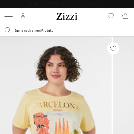
0,95 € LIEFERUNG
FÜR MITGLIEDER*
Menu