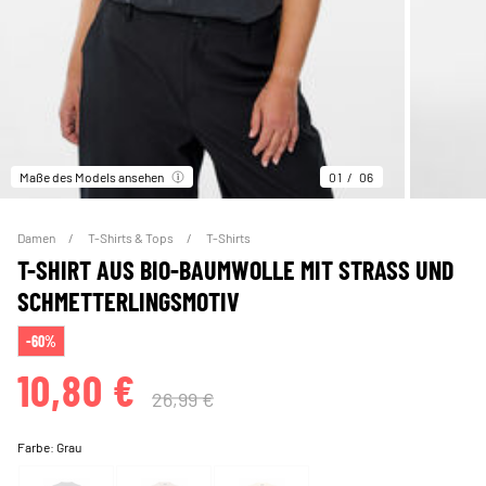
Maße des Models ansehen
01
06
Damen
T-Shirts & Tops
T-Shirts
T-SHIRT AUS BIO-BAUMWOLLE MIT STRASS UND
SCHMETTERLINGSMOTIV
-60%
10,80 €
26,99 €
Farbe:
Grau