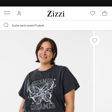
0,95 € LIEFERUNG
FÜR MITGLIEDER*
Menu