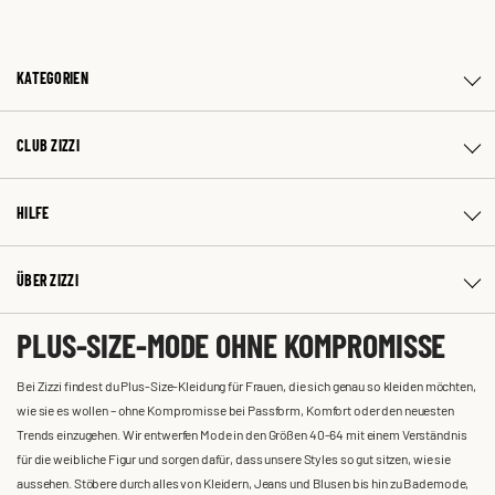
KATEGORIEN
CLUB ZIZZI
HILFE
ÜBER ZIZZI
PLUS-SIZE-MODE OHNE KOMPROMISSE
Bei Zizzi findest du Plus-Size-Kleidung für Frauen, die sich genau so kleiden möchten,
wie sie es wollen – ohne Kompromisse bei Passform, Komfort oder den neuesten
Trends einzugehen. Wir entwerfen Mode in den Größen 40-64 mit einem Verständnis
für die weibliche Figur und sorgen dafür, dass unsere Styles so gut sitzen, wie sie
aussehen. Stöbere durch alles von Kleidern, Jeans und Blusen bis hin zu Bademode,