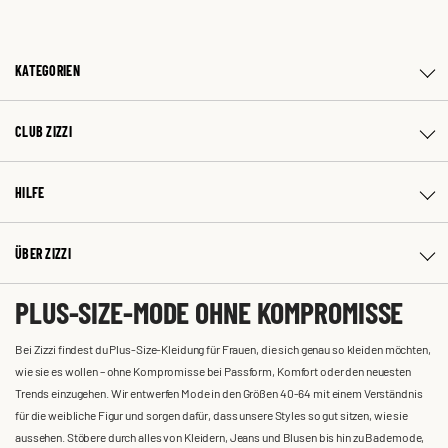
KATEGORIEN
CLUB ZIZZI
HILFE
ÜBER ZIZZI
PLUS-SIZE-MODE OHNE KOMPROMISSE
Bei Zizzi findest du Plus-Size-Kleidung für Frauen, die sich genau so kleiden möchten,
wie sie es wollen – ohne Kompromisse bei Passform, Komfort oder den neuesten
Trends einzugehen. Wir entwerfen Mode in den Größen 40-64 mit einem Verständnis
für die weibliche Figur und sorgen dafür, dass unsere Styles so gut sitzen, wie sie
aussehen. Stöbere durch alles von Kleidern, Jeans und Blusen bis hin zu Bademode,