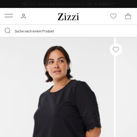
0,95 € LIEFERUNG
FÜR MITGLIEDER*
Menu