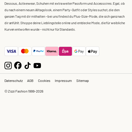
Dessous, Activewear, Schuhen mit extra weiter Passform und Accessoires. Egal, ob
du nach einem neuen Alltagslook, einem Party-Outfit oder Styles suchst, die den
ganzen Tag mit dir mithalten – bei uns findest du Plus-Size-Mode, die sich ganz nach
dir anfühlt. Shoppe deine Lieblingsteile online und entdecke Mode, die für weibliche
Kurven entworfen wurde – nicht nur für Standards.
Datenschutz
AGB
Cookies
Impressum
Sitemap
© Zizzi Fashion 1999-2026