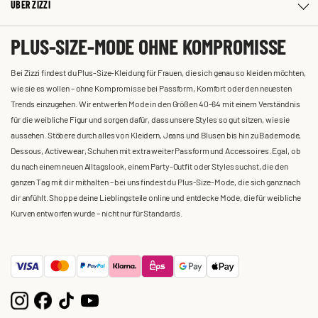
ÜBER ZIZZI
PLUS-SIZE-MODE OHNE KOMPROMISSE
Bei Zizzi findest du Plus-Size-Kleidung für Frauen, die sich genau so kleiden möchten,
wie sie es wollen – ohne Kompromisse bei Passform, Komfort oder den neuesten
Trends einzugehen. Wir entwerfen Mode in den Größen 40-64 mit einem Verständnis
für die weibliche Figur und sorgen dafür, dass unsere Styles so gut sitzen, wie sie
aussehen. Stöbere durch alles von Kleidern, Jeans und Blusen bis hin zu Bademode,
Dessous, Activewear, Schuhen mit extra weiter Passform und Accessoires. Egal, ob
du nach einem neuen Alltagslook, einem Party-Outfit oder Styles suchst, die den
ganzen Tag mit dir mithalten – bei uns findest du Plus-Size-Mode, die sich ganz nach
dir anfühlt. Shoppe deine Lieblingsteile online und entdecke Mode, die für weibliche
Kurven entworfen wurde – nicht nur für Standards.