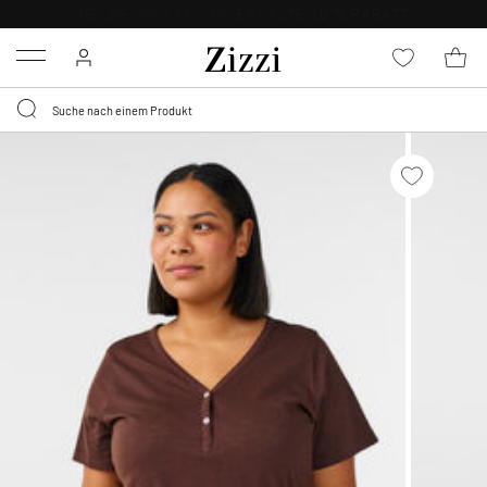
0,95 € LIEFERUNG
FÜR MITGLIEDER*
Menu