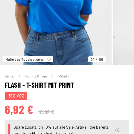
Maße des Models ansehen
01
06
Damen
T-Shirts & Tops
T-Shirts
FLASH - T-SHIRT MIT PRINT
-30% +10%
6,92 €
10,99 €
Spare zusätzlich 10% auf alle Sale-Artikel, die bereits
um bis zu 50% reduziert wurden!