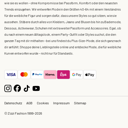
wie sie es wollen – ohne Kompromisse bei Passform, Komfort oder den neuesten
Trends einzugehen. Wir entwerfen Mode in den Größen 40-64 mit einem Verständnis
für die weibliche Figur und sorgen dafür, dass unsere Styles so gut sitzen, wie sie
aussehen. Stöbere durch alles von Kleidern, Jeans und Blusen bis hin zu Bademode,
Dessous, Activewear, Schuhen mit extra weiter Passform und Accessoires. Egal, ob
du nach einem neuen Alltagslook, einem Party-Outfit oder Styles suchst, die den
ganzen Tag mit dir mithalten – bei uns findest du Plus-Size-Mode, die sich ganz nach
dir anfühlt. Shoppe deine Lieblingsteile online und entdecke Mode, die für weibliche
Kurven entworfen wurde – nicht nur für Standards.
Datenschutz
AGB
Cookies
Impressum
Sitemap
© Zizzi Fashion 1999-2026