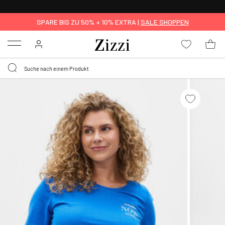
0,95 € LIEFERUNG
FÜR MITGLIEDER*
SPARE BIS ZU 50% + 10% EXTRA |
SALE SHOPPEN
Menu