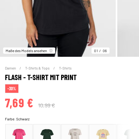
Maße des Models ansehen
01
06
Damen
T-Shirts & Tops
T-Shirts
FLASH - T-SHIRT MIT PRINT
-30%
7,69 €
10,99 €
Farbe:
Schwarz