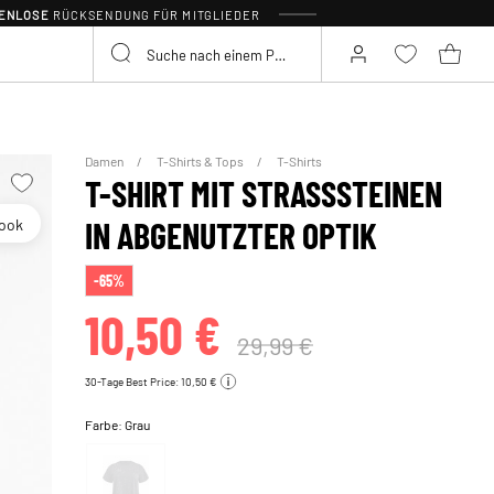
TENLOSE
RÜCKSENDUNG FÜR MITGLIEDER
Damen
T-Shirts & Tops
T-Shirts
T-SHIRT MIT STRASSSTEINEN
look
IN ABGENUTZTER OPTIK
-65%
10,50 €
29,99 €
30-Tage Best Price: 10,50 €
Farbe:
Grau