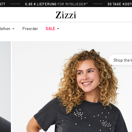
ATT
0,95 € LIEFERUNG
FÜR MITGLIEDER*
30 TAGE KOS
Reihen
Preorder
SALE
Shop the 