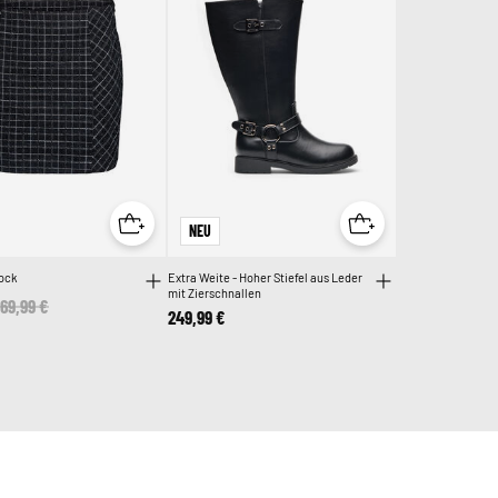
NEU
Rock
Extra Weite - Hoher Stiefel aus Leder
mit Zierschnallen
Price reduced from
69,99 €
to
249,99 €