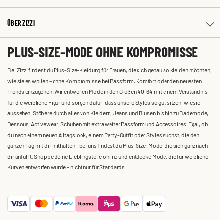
ÜBER ZIZZI
PLUS-SIZE-MODE OHNE KOMPROMISSE
Bei Zizzi findest du Plus-Size-Kleidung für Frauen, die sich genau so kleiden möchten,
wie sie es wollen – ohne Kompromisse bei Passform, Komfort oder den neuesten
Trends einzugehen. Wir entwerfen Mode in den Größen 40-64 mit einem Verständnis
für die weibliche Figur und sorgen dafür, dass unsere Styles so gut sitzen, wie sie
aussehen. Stöbere durch alles von Kleidern, Jeans und Blusen bis hin zu Bademode,
Dessous, Activewear, Schuhen mit extra weiter Passform und Accessoires. Egal, ob
du nach einem neuen Alltagslook, einem Party-Outfit oder Styles suchst, die den
ganzen Tag mit dir mithalten – bei uns findest du Plus-Size-Mode, die sich ganz nach
dir anfühlt. Shoppe deine Lieblingsteile online und entdecke Mode, die für weibliche
Kurven entworfen wurde – nicht nur für Standards.