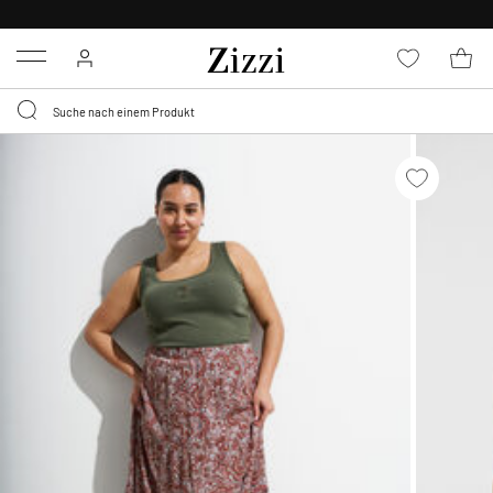
0,95 € LIEFERUNG
FÜR MITGLIEDER*
Menu