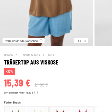
Maße des Models ansehen
01
06
Damen
T-Shirts & Tops
Tops
TRÄGERTOP AUS VISKOSE
-30%
15,39 €
21,99 €
30-Tage Best Price: 15,39 €
Farbe:
Braun