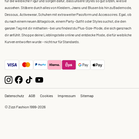
für die weibliche Figur und sorgen dafür, dass unsere Styles so gut sitzen, wie sie
aussehen. Stöbere durch alles von Kleidern, Jeans und Blusen bis hin zu Bademode,
Dessous, Activewear, Schuhen mit extra weiter Passform und Accessoires. Egal, ob
du nach einem neuen Alltagslook, einem Party-Outfit oder Styles suchst, die den
ganzen Tag mit dir mithalten – bei uns findest du Plus-Size-Mode, die sich ganz nach
dir anfühlt. Shoppe deine Lieblingsteile online und entdecke Mode, die für weibliche
Kurven entworfen wurde – nicht nur für Standards.
Datenschutz
AGB
Cookies
Impressum
Sitemap
© Zizzi Fashion 1999-2026