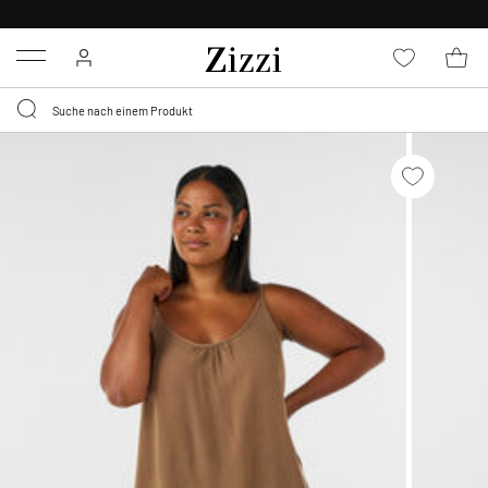
0,95 € LIEFERUNG
FÜR MITGLIEDER*
Menu