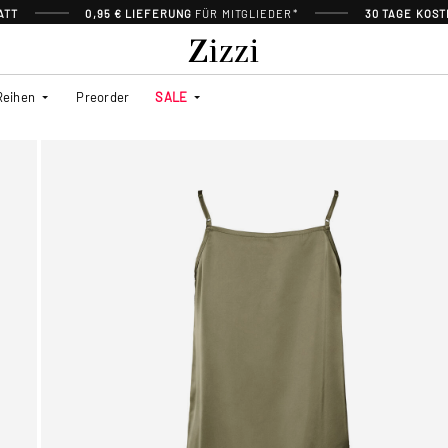
ATT
0,95 € LIEFERUNG
FÜR MITGLIEDER*
30 TAGE KOS
Reihen
Preorder
SALE