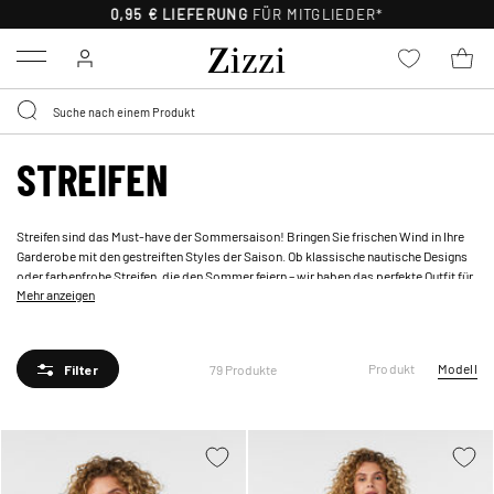
0,95 € LIEFERUNG
FÜR MITGLIEDER*
Menu
STREIFEN
Streifen sind das Must-have der Sommersaison! Bringen Sie frischen Wind in Ihre
Garderobe mit den gestreiften Styles der Saison. Ob klassische nautische Designs
oder farbenfrohe Streifen, die den Sommer feiern – wir haben das perfekte Outfit für
Mehr anzeigen
Strand, Café oder Party. Jetzt shoppen und Ihren Look aufpeppen!
Produkt
Modell
79 Produkte
Filter