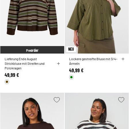
NEU
order
Pre
Lieferung Ende August
Lockere gestreifte Bluse mit 3/4-
Strickbluse mit Streifen und
Ärmeln
Polokragen
49,99 €
49,99 €