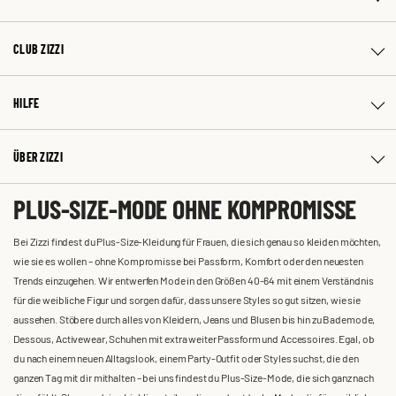
CLUB ZIZZI
HILFE
ÜBER ZIZZI
PLUS-SIZE-MODE OHNE KOMPROMISSE
Bei Zizzi findest du Plus-Size-Kleidung für Frauen, die sich genau so kleiden möchten,
wie sie es wollen – ohne Kompromisse bei Passform, Komfort oder den neuesten
Trends einzugehen. Wir entwerfen Mode in den Größen 40-64 mit einem Verständnis
für die weibliche Figur und sorgen dafür, dass unsere Styles so gut sitzen, wie sie
aussehen. Stöbere durch alles von Kleidern, Jeans und Blusen bis hin zu Bademode,
Dessous, Activewear, Schuhen mit extra weiter Passform und Accessoires. Egal, ob
du nach einem neuen Alltagslook, einem Party-Outfit oder Styles suchst, die den
ganzen Tag mit dir mithalten – bei uns findest du Plus-Size-Mode, die sich ganz nach