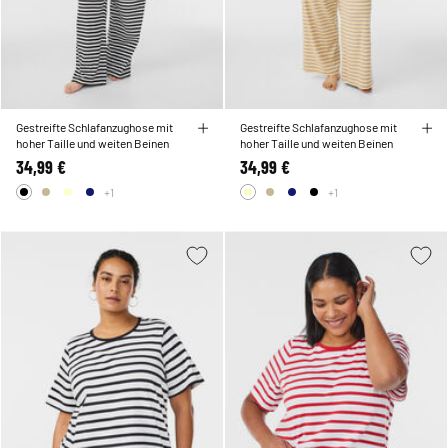
Gestreifte Schlafanzughose mit
Gestreifte Schlafanzughose mit
hoher Taille und weiten Beinen
hoher Taille und weiten Beinen
34,99 €
34,99 €
+1
+1