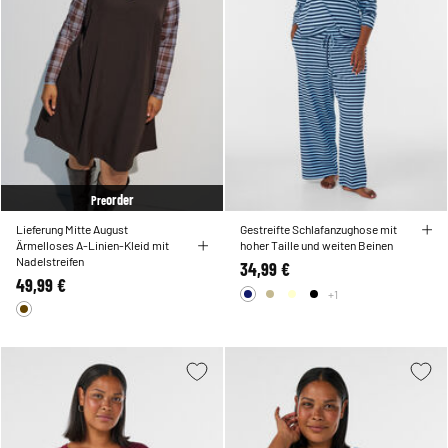
order
Pre
Lieferung Mitte August
Gestreifte Schlafanzughose mit
Ärmelloses A-Linien-Kleid mit
hoher Taille und weiten Beinen
Nadelstreifen
34,99 €
49,99 €
+1