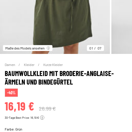
Maße des Models ansehen
01
07
Damen
Kleider
Kurze Kleider
BAUMWOLLKLEID MIT BRODERIE-ANGLAISE-
ÄRMELN UND BINDEGÜRTEL
-40%
16,19 €
26,99 €
30-Tage Best Price: 16,19 €
Farbe:
Grün