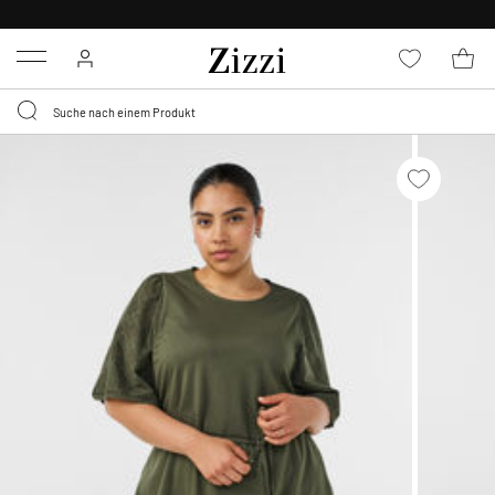
0,95 € LIEFERUNG
FÜR MITGLIEDER*
Menu