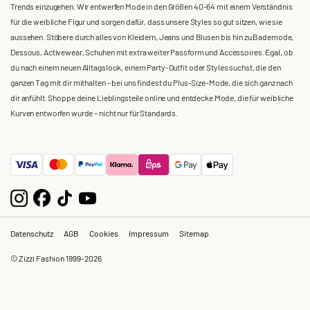
Trends einzugehen. Wir entwerfen Mode in den Größen 40-64 mit einem Verständnis
für die weibliche Figur und sorgen dafür, dass unsere Styles so gut sitzen, wie sie
aussehen. Stöbere durch alles von Kleidern, Jeans und Blusen bis hin zu Bademode,
Dessous, Activewear, Schuhen mit extra weiter Passform und Accessoires. Egal, ob
du nach einem neuen Alltagslook, einem Party-Outfit oder Styles suchst, die den
ganzen Tag mit dir mithalten – bei uns findest du Plus-Size-Mode, die sich ganz nach
dir anfühlt. Shoppe deine Lieblingsteile online und entdecke Mode, die für weibliche
Kurven entworfen wurde – nicht nur für Standards.
Datenschutz
AGB
Cookies
Impressum
Sitemap
© Zizzi Fashion 1999-2026