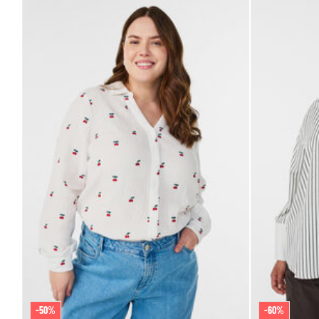
-50%
-60%