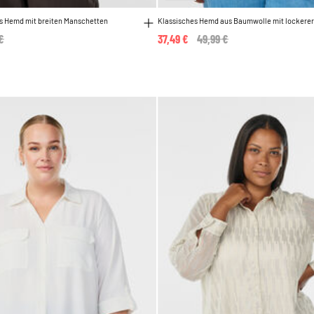
es Hemd mit breiten Manschetten
Klassisches Hemd aus Baumwolle mit lockere
 reduced from
€
to
37,49 €
Price reduced from
49,99 €
to