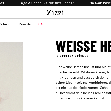
ATT
0,95 € LIEFERUNG
FÜR MITGLIEDER*
30 TAGE KOS
Reihen
Preorder
SALE
WEISSE H
IN GROSSEN GRÖSSEN
Eine weiße Hemdbluse ist und bleibt
Frische verleiht. Mit ihrem klaren, 
mit Freunden und passt sich deinem T
deiner Lieblingsjeans kombinierst, d
der nie aus der Mode kommt. Schau 
du bestimmt dein neues Lieblingsstü
unzählige Looks kreieren kannst.