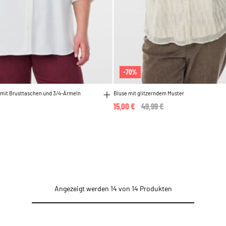
-70%
mit Brusttaschen und 3/4-Ärmeln
Bluse mit glitzerndem Muster
15,00 €
Price reduced from
49,99 €
to
Angezeigt werden 14 von 14 Produkten