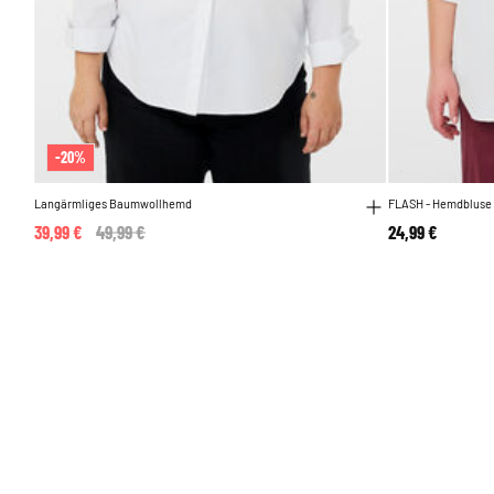
-20%
Langärmliges Baumwollhemd
FLASH - Hemdbluse 
39,99 €
Price reduced from
49,99 €
to
24,99 €