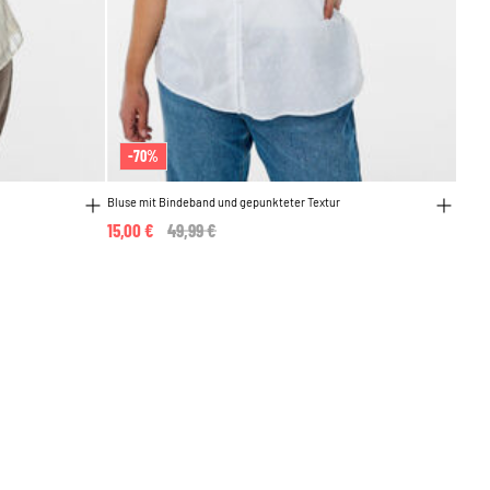
-70%
Bluse mit Bindeband und gepunkteter Textur
15,00 €
Price reduced from
49,99 €
to