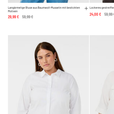
Langärmelige Bluse aus Baumwoll-Musselin mit bestickten
Lockeres gestreift
Motiven
24,00 €
Price
59,99 
29,99 €
Price reduced from
59,99 €
to