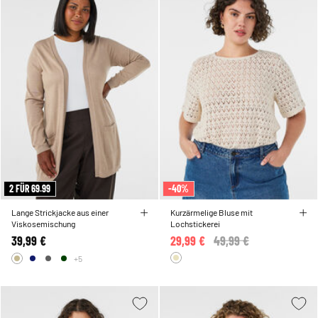
2 FÜR 69.99
-40%
Lange Strickjacke aus einer
Kurzärmelige Bluse mit
Viskosemischung
Lochstickerei
39,99 €
29,99 €
Price reduced from
49,99 €
to
+5