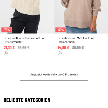
-70%
-60%
Strick mit Rundhalsausschnitt und
Strickbluse mit Mittelnaht und
Strukturmuster
Raglanärmeln
21,00 €
Price reduced from
69,99 €
to
14,80 €
Price reduced from
36,99 €
to
Angezeigt werden 40 von 40 Produkten
BELIEBTE KATEGORIEN