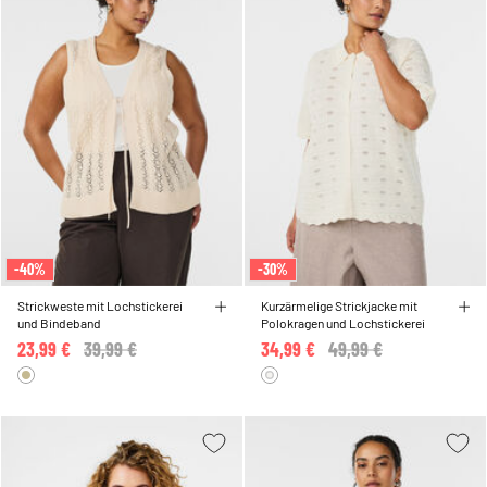
-40%
-30%
Strickweste mit Lochstickerei
Kurzärmelige Strickjacke mit
und Bindeband
Polokragen und Lochstickerei
23,99 €
Price reduced from
39,99 €
to
34,99 €
Price reduced from
49,99 €
to