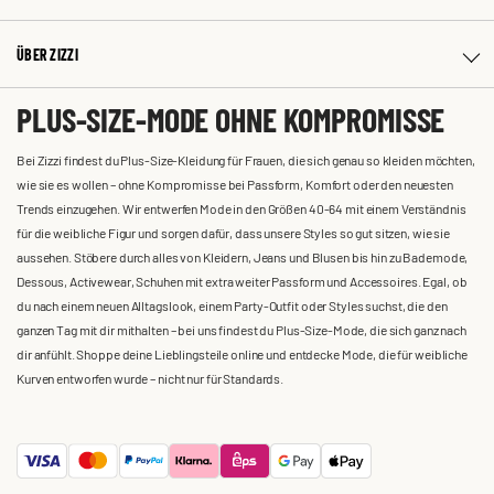
ÜBER ZIZZI
PLUS-SIZE-MODE OHNE KOMPROMISSE
Bei Zizzi findest du Plus-Size-Kleidung für Frauen, die sich genau so kleiden möchten,
wie sie es wollen – ohne Kompromisse bei Passform, Komfort oder den neuesten
Trends einzugehen. Wir entwerfen Mode in den Größen 40-64 mit einem Verständnis
für die weibliche Figur und sorgen dafür, dass unsere Styles so gut sitzen, wie sie
aussehen. Stöbere durch alles von Kleidern, Jeans und Blusen bis hin zu Bademode,
Dessous, Activewear, Schuhen mit extra weiter Passform und Accessoires. Egal, ob
du nach einem neuen Alltagslook, einem Party-Outfit oder Styles suchst, die den
ganzen Tag mit dir mithalten – bei uns findest du Plus-Size-Mode, die sich ganz nach
dir anfühlt. Shoppe deine Lieblingsteile online und entdecke Mode, die für weibliche
Kurven entworfen wurde – nicht nur für Standards.