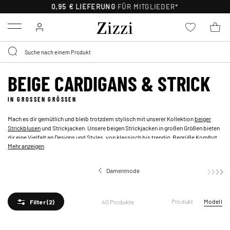
30 TAGE KOSTENLOSE
RÜCKSENDUNG FÜR MITGLIEDER
Menu
BEIGE CARDIGANS & STRICK
IN GROSSEN GRÖSSEN
Mach es dir gemütlich und bleib trotzdem stylisch mit unserer Kollektion
beiger
Strickblusen
und Strickjacken. Unsere beigen Strickjacken in großen Größen bieten
dir eine Vielfalt an Designs und Styles, von klassisch bis trendig. Begrüße Komfort
Mehr anzeigen
und Wärme mit beigen Strickjacken in großen Größen – perfekt zum Überziehen über
bezaubernden Kleidern, Tops oder Blusen. Schau dir zum Beispiel unsere langen
beigen Grobstrickjacken an, die dich an kühlen Tagen warmhalten.
Damenmode
Produkt
Modell
40 Produkte
Filter
(2)