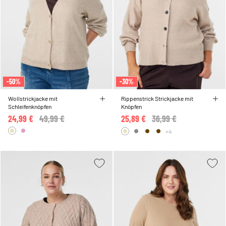
-50%
-30%
Wollstrickjacke mit
Rippenstrick Strickjacke mit
Schleifenknöpfen
Knöpfen
24,99 €
Price reduced from
49,99 €
to
25,89 €
Price reduced from
36,99 €
to
+4