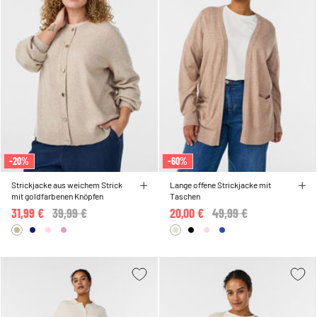
-20%
-60%
Strickjacke aus weichem Strick
Lange offene Strickjacke mit
mit goldfarbenen Knöpfen
Taschen
31,99 €
Price reduced from
39,99 €
to
20,00 €
Price reduced from
49,99 €
to