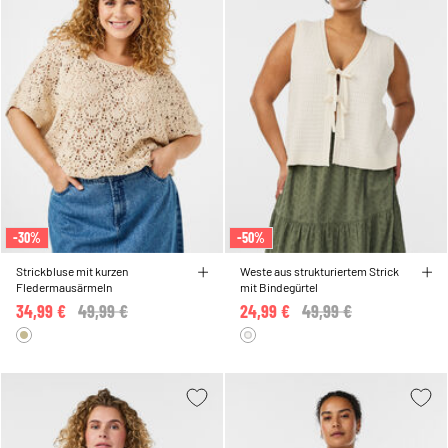
-30%
-50%
Strickbluse mit kurzen
Weste aus strukturiertem Strick
Fledermausärmeln
mit Bindegürtel
34,99 €
Price reduced from
49,99 €
to
24,99 €
Price reduced from
49,99 €
to