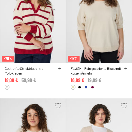
-70%
-15%
Gestreifte Strickbluse mit
FLASH - Fein gestrickte Bluse mit
Polokragen
kurzen Ärmeln
18,00 €
Price reduced from
59,99 €
to
16,99 €
Price reduced from
19,99 €
to