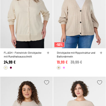
-50%
FLASH - Feinstrick-Strickjacke
Strickjacke mit Rippstruktur und
mit Rundhalsausschnitt
Ballonärmeln
24,99 €
19,99 €
Price reduced from
39,99 €
to