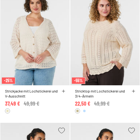
-25%
-55%
Strickjacke mit Lochstickerei und
Stricktop mit Lochstickerei und
V-Ausschnitt
3/4-Ärmeln
37,49 €
Price reduced from
49,99 €
to
22,50 €
Price reduced from
49,99 €
to