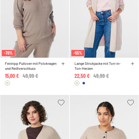
-70%
-55%
Feinripp Pullover mit Polokragen
Lange Strickjacke mit Ton-in-
und Reißverschluss
Ton-Herzen
15,00 €
Price reduced from
49,99 €
to
22,50 €
Price reduced from
49,99 €
to