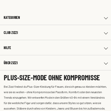
KATEGORIEN
CLUB ZIZZI
HILFE
ÜBER ZIZZI
PLUS-SIZE-MODE OHNE KOMPROMISSE
Bei Zizzi findest du Plus-Size-Kleidung für Frauen, die sich genau so kleiden möchten,
wie sie es wollen – ohne Kompromisse bei Passform, Komfort oder den neuesten
Trends einzugehen. Wir entwerfen Mode in den Größen 40-64 mit einem Verständnis
für die weibliche Figur und sorgen dafür, dass unsere Styles so gut sitzen, wie sie
aussehen. Stöbere durch alles von Kleidern, Jeans und Blusen bis hin zu Bademode,