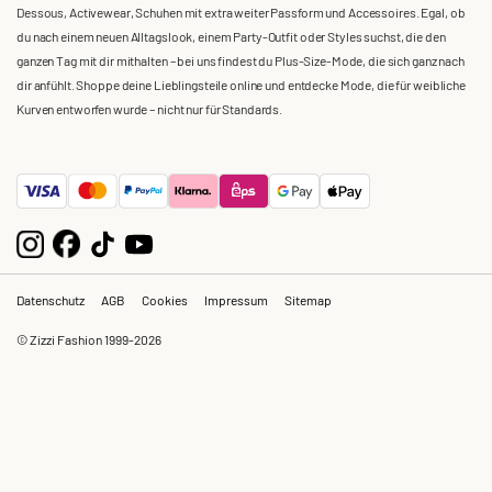
Dessous, Activewear, Schuhen mit extra weiter Passform und Accessoires. Egal, ob
du nach einem neuen Alltagslook, einem Party-Outfit oder Styles suchst, die den
ganzen Tag mit dir mithalten – bei uns findest du Plus-Size-Mode, die sich ganz nach
dir anfühlt. Shoppe deine Lieblingsteile online und entdecke Mode, die für weibliche
Kurven entworfen wurde – nicht nur für Standards.
Datenschutz
AGB
Cookies
Impressum
Sitemap
© Zizzi Fashion 1999-2026