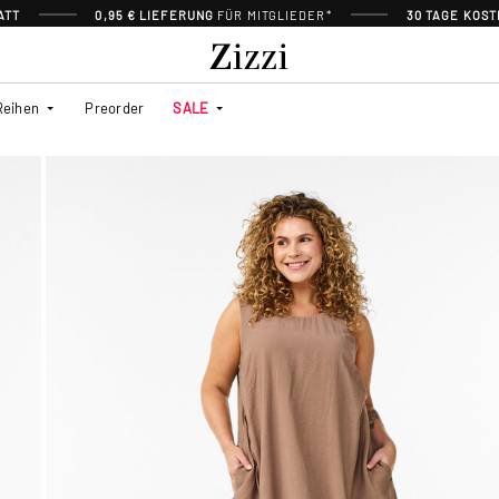
ATT
0,95 € LIEFERUNG
FÜR MITGLIEDER*
30 TAGE KOS
Reihen
Preorder
SALE