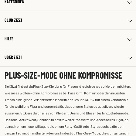
KATEGORIEN
CLUB ZIZZI
HILFE
ÜBER ZIZZI
PLUS-SIZE-MODE OHNE KOMPROMISSE
Bei Zizzi findest du Plus-Size-Kleidung für Frauen, die sich genau so kleiden möchten,
wie sie es wollen – ohne Kompromisse bei Passform, Komfort oder den neuesten
Trends einzugehen. Wir entwerfen Mode in den Größen 40-64 mit einem Verständnis
für die weibliche Figur und sorgen dafür, dass unsere Styles so gut sitzen, wie sie
aussehen. Stöbere durch alles von Kleidern, Jeans und Blusen bis hin zu Bademode,
Dessous, Activewear, Schuhen mit extra weiter Passform und Accessoires. Egal, ob
du nach einem neuen Alltagslook, einem Party-Outfit oder Styles suchst, die den
ganzen Tag mit dir mithalten – bei uns findest du Plus-Size-Mode, die sich ganz nach