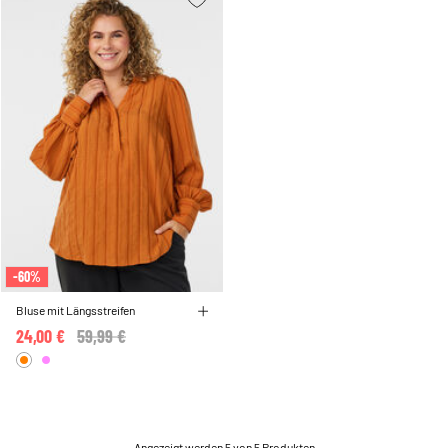
-60%
Bluse mit Längsstreifen
24,00 €
Price reduced from
59,99 €
to
Angezeigt werden 5 von 5 Produkten