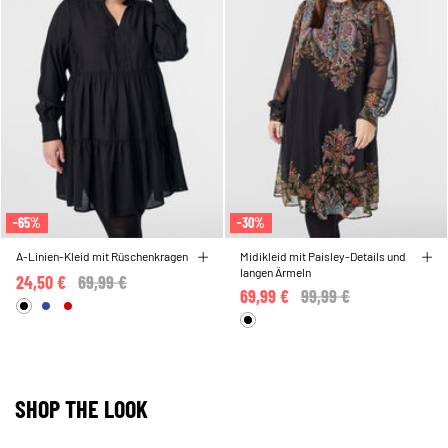
-65%
-30%
A-Linien-Kleid mit Rüschenkragen
Midikleid mit Paisley-Details und
langen Ärmeln
24,50 €
Price reduced from
69,99 €
to
69,99 €
Price reduced from
99,99 €
to
SHOP THE LOOK