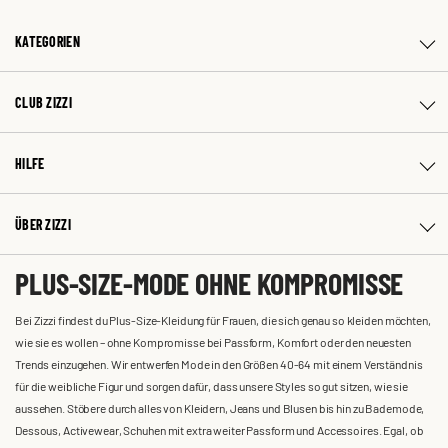
KATEGORIEN
CLUB ZIZZI
HILFE
ÜBER ZIZZI
PLUS-SIZE-MODE OHNE KOMPROMISSE
Bei Zizzi findest du Plus-Size-Kleidung für Frauen, die sich genau so kleiden möchten,
wie sie es wollen – ohne Kompromisse bei Passform, Komfort oder den neuesten
Trends einzugehen. Wir entwerfen Mode in den Größen 40-64 mit einem Verständnis
für die weibliche Figur und sorgen dafür, dass unsere Styles so gut sitzen, wie sie
aussehen. Stöbere durch alles von Kleidern, Jeans und Blusen bis hin zu Bademode,
Dessous, Activewear, Schuhen mit extra weiter Passform und Accessoires. Egal, ob