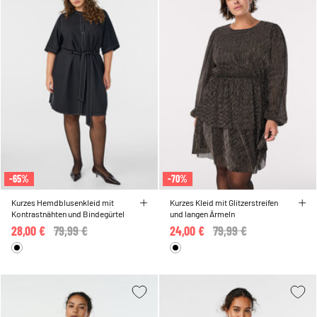
-65%
-70%
Kurzes Hemdblusenkleid mit
Kurzes Kleid mit Glitzerstreifen
Kontrastnähten und Bindegürtel
und langen Ärmeln
28,00 €
Price reduced from
79,99 €
to
24,00 €
Price reduced from
79,99 €
to