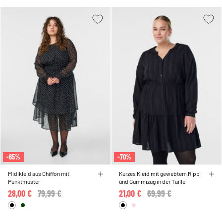
-65%
-70%
Midikleid aus Chiffon mit
Kurzes Kleid mit gewebtem Ripp
Punktmuster
und Gummizug in der Taille
28,00 €
Price reduced from
79,99 €
to
21,00 €
Price reduced from
69,99 €
to