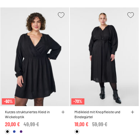
-60%
-70%
Kurzes strukturiertes Kleid in
Midikleid mit Knopfleiste und
Wickeloptik
Bindegürtel
20,00 €
Price reduced from
49,99 €
to
18,00 €
Price reduced from
59,99 €
to