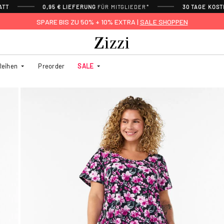
ATT
0,95 € LIEFERUNG
FÜR MITGLIEDER*
30 TAGE KOS
SPARE BIS ZU 50% + 10% EXTRA |
SALE SHOPPEN
Reihen
Preorder
SALE