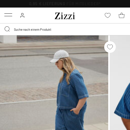
0,95 € LIEFERUNG
FÜR MITGLIEDER*
Menu