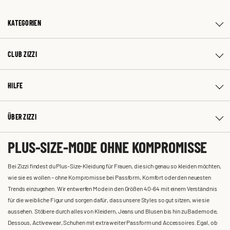
KATEGORIEN
CLUB ZIZZI
HILFE
ÜBER ZIZZI
PLUS-SIZE-MODE OHNE KOMPROMISSE
Bei Zizzi findest du Plus-Size-Kleidung für Frauen, die sich genau so kleiden möchten,
wie sie es wollen – ohne Kompromisse bei Passform, Komfort oder den neuesten
Trends einzugehen. Wir entwerfen Mode in den Größen 40-64 mit einem Verständnis
für die weibliche Figur und sorgen dafür, dass unsere Styles so gut sitzen, wie sie
aussehen. Stöbere durch alles von Kleidern, Jeans und Blusen bis hin zu Bademode,
Dessous, Activewear, Schuhen mit extra weiter Passform und Accessoires. Egal, ob