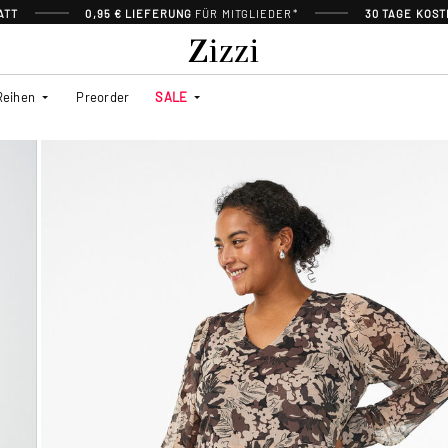
ATT
0,95 € LIEFERUNG
FÜR MITGLIEDER*
30 TAGE KOS
Reihen
Preorder
SALE