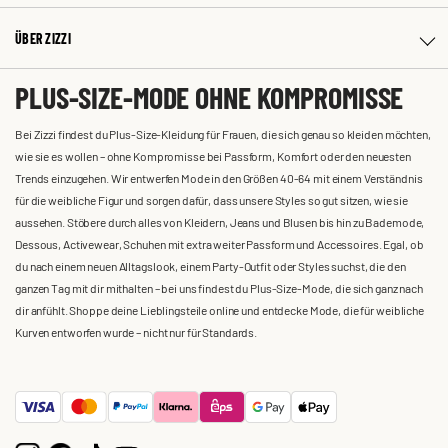
ÜBER ZIZZI
PLUS-SIZE-MODE OHNE KOMPROMISSE
Bei Zizzi findest du Plus-Size-Kleidung für Frauen, die sich genau so kleiden möchten,
wie sie es wollen – ohne Kompromisse bei Passform, Komfort oder den neuesten
Trends einzugehen. Wir entwerfen Mode in den Größen 40-64 mit einem Verständnis
für die weibliche Figur und sorgen dafür, dass unsere Styles so gut sitzen, wie sie
aussehen. Stöbere durch alles von Kleidern, Jeans und Blusen bis hin zu Bademode,
Dessous, Activewear, Schuhen mit extra weiter Passform und Accessoires. Egal, ob
du nach einem neuen Alltagslook, einem Party-Outfit oder Styles suchst, die den
ganzen Tag mit dir mithalten – bei uns findest du Plus-Size-Mode, die sich ganz nach
dir anfühlt. Shoppe deine Lieblingsteile online und entdecke Mode, die für weibliche
Kurven entworfen wurde – nicht nur für Standards.