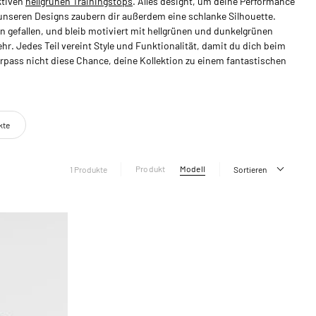
ktiven
hellgrünen Trainingstops
. Alles designt, um deine Performance
unseren Designs zaubern dir außerdem eine schlanke Silhouette.
n gefallen, und bleib motiviert mit hellgrünen und dunkelgrünen
r. Jedes Teil vereint Style und Funktionalität, damit du dich beim
rpass nicht diese Chance, deine Kollektion zu einem fantastischen
kte
Produkt
Modell
1 Produkte
Sortieren