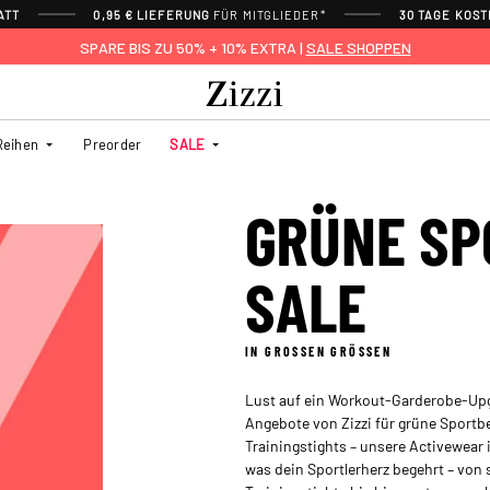
ATT
0,95 € LIEFERUNG
FÜR MITGLIEDER*
30 TAGE KOS
SPARE BIS ZU 50% + 10% EXTRA |
SALE SHOPPEN
Reihen
Preorder
SALE
GRÜNE SP
SALE
IN GROSSEN GRÖSSEN
Lust auf ein Workout-Garderobe-Upg
Angebote von Zizzi für grüne Sportb
Trainingstights – unsere Activewear is
was dein Sportlerherz begehrt – von