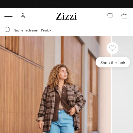
0,95 € LIEFERUNG
FÜR MITGLIEDER*
Menu
Shop the look