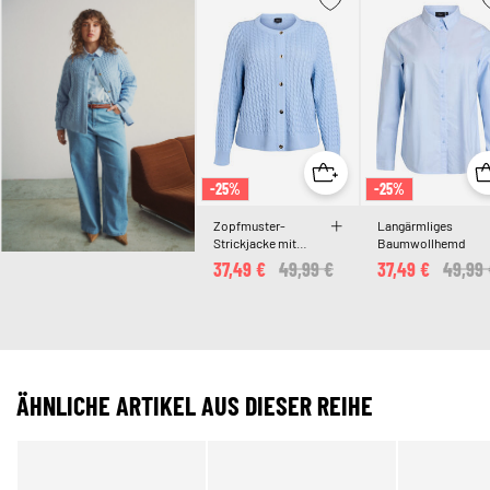
-25%
-25%
Zopfmuster-
Langärmliges
Strickjacke mit
Baumwollhemd
goldenen Knöpfen
37,49 €
Price reduced from
49,99 €
to
37,49 €
Price 
49,99 
ÄHNLICHE ARTIKEL AUS DIESER REIHE