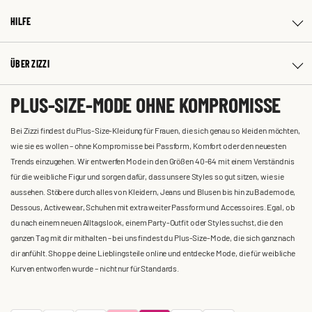
HILFE
ÜBER ZIZZI
PLUS-SIZE-MODE OHNE KOMPROMISSE
Bei Zizzi findest du Plus-Size-Kleidung für Frauen, die sich genau so kleiden möchten,
wie sie es wollen – ohne Kompromisse bei Passform, Komfort oder den neuesten
Trends einzugehen. Wir entwerfen Mode in den Größen 40-64 mit einem Verständnis
für die weibliche Figur und sorgen dafür, dass unsere Styles so gut sitzen, wie sie
aussehen. Stöbere durch alles von Kleidern, Jeans und Blusen bis hin zu Bademode,
Dessous, Activewear, Schuhen mit extra weiter Passform und Accessoires. Egal, ob
du nach einem neuen Alltagslook, einem Party-Outfit oder Styles suchst, die den
ganzen Tag mit dir mithalten – bei uns findest du Plus-Size-Mode, die sich ganz nach
dir anfühlt. Shoppe deine Lieblingsteile online und entdecke Mode, die für weibliche
Kurven entworfen wurde – nicht nur für Standards.