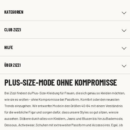
KATEGORIEN
CLUB ZIZZI
HILFE
ÜBER ZIZZI
PLUS-SIZE-MODE OHNE KOMPROMISSE
Bei Zizzi findest du Plus-Size-Kleidung für Frauen, die sich genau so kleiden möchten,
wie sie es wollen – ohne Kompromisse bei Passform, Komfort oder den neuesten
Trends einzugehen. Wir entwerfen Mode in den Größen 40-64 mit einem Verständnis
für die weibliche Figur und sorgen dafür, dass unsere Styles so gut sitzen, wie sie
aussehen. Stöbere durch alles von Kleidern, Jeans und Blusen bis hin zu Bademode,
Dessous, Activewear, Schuhen mit extra weiter Passform und Accessoires. Egal, ob