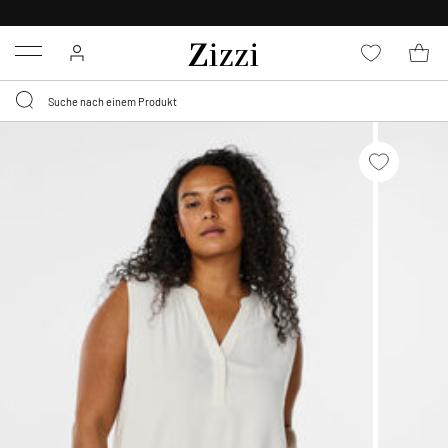
0,95 € LIEFERUNG
FÜR MITGLIEDER*
Menu