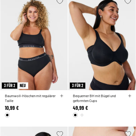
3 FÜR 2
NEU
3 FÜR 2
Baumwoll-Höschen mit regulärer
Bequemer BH mit Bügel und
Taille
geformten Cups
10,99 €
49,99 €