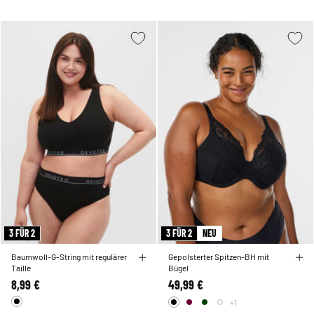
3 FÜR 2
3 FÜR 2
NEU
Baumwoll-G-String mit regulärer
Gepolsterter Spitzen-BH mit
Taille
Bügel
8,99 €
49,99 €
+1