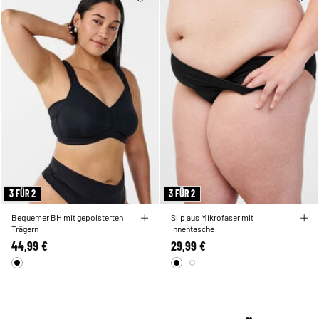
3 FÜR 2
3 FÜR 2
Bequemer BH mit gepolsterten
Slip aus Mikrofaser mit
Trägern
Innentasche
44,99 €
29,99 €