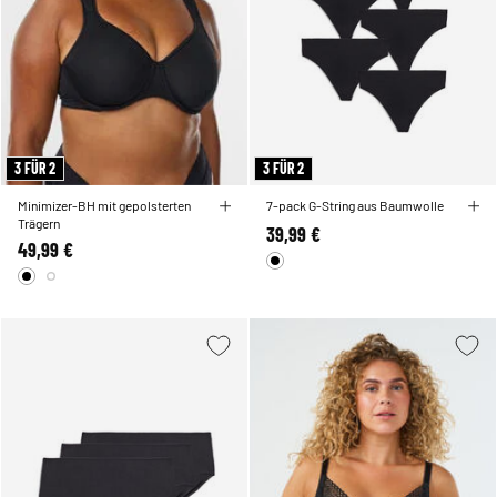
3 FÜR 2
3 FÜR 2
Minimizer-BH mit gepolsterten
7-pack G-String aus Baumwolle
Trägern
39,99 €
49,99 €