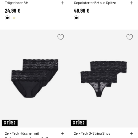
Trägerloser BH
Gepolsterter BH aus Spitze
24,99 €
49,99 €
3 FÜR 2
3 FÜR 2
2er-Pack Höschen mit
2er-Pack G-String Slips