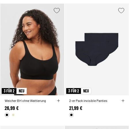
3 FÜR 2
NEU
3 FÜR 2
NEU
Weicher BH ohne Wattierung
2-er Pack invisible Panties
26,99 €
21,99 €