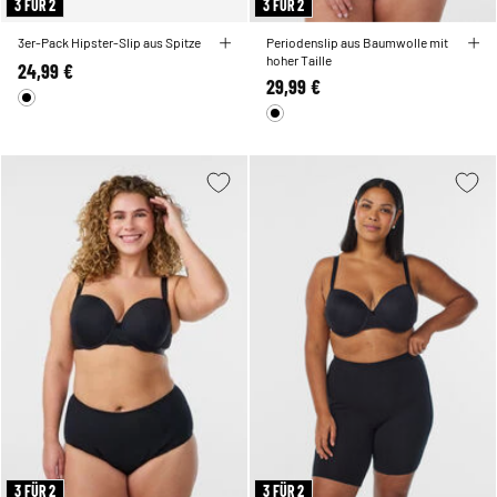
3 FÜR 2
3 FÜR 2
3er-Pack Hipster-Slip aus Spitze
Periodenslip aus Baumwolle mit
hoher Taille
24,99 €
29,99 €
3 FÜR 2
3 FÜR 2