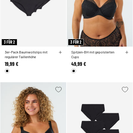
3 FÜR 2
3 FÜR 2
3er-Pack Baumwollslips mit
Spitzen-BH mit gepolsterten
regulärer Taillenhöhe
Cups
19,99 €
49,99 €