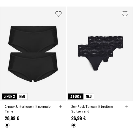
3 FÜR 2
NEU
3 FÜR 2
NEU
2-pack Unterhose mit normaler
2er-Pack Tanga mit breitem
Taille
Spitzenrand
26,99 €
26,99 €