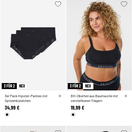
3 FÜR 2
NEU
3 FÜR 2
NEU
3er Pack Hipster-Panties mit
BH-Oberteil aus Baumwolle mit
Spitzenbündchen
verstellbaren Trägern
34,99 €
19,99 €