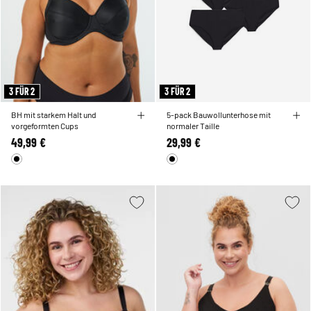
3 FÜR 2
3 FÜR 2
BH mit starkem Halt und
5-pack Bauwollunterhose mit
vorgeformten Cups
normaler Taille
49,99 €
29,99 €