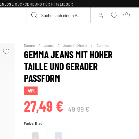
TENLOSE
RÜCKSENDUNG FÜR MITGLIEDER
Damen
Jeans
Jeans fit Model
Gemma
GEMMA JEANS MIT HOHER
TAILLE UND GERADER
PASSFORM
-45%
27,49 €
49,99 €
Farbe:
Blau