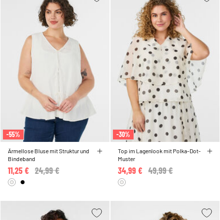
-55%
-30%
Ärmellose Bluse mit Struktur und
Top im Lagenlook mit Polka-Dot-
Bindeband
Muster
11,25 €
Price reduced from
24,99 €
to
34,99 €
Price reduced from
49,99 €
to