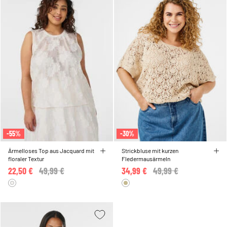
-55%
-30%
Ärmelloses Top aus Jacquard mit
Strickbluse mit kurzen
floraler Textur
Fledermausärmeln
22,50 €
Price reduced from
49,99 €
to
34,99 €
Price reduced from
49,99 €
to