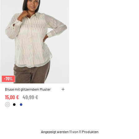
-70%
Bluse mit glitzerndem Muster
15,00 €
Price reduced from
49,99 €
to
Angezeigt werden 11 von 11 Produkten