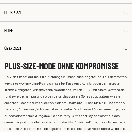
CLUB ZIZZI
HILFE
ÜBER ZIZZI
PLUS-SIZE-MODE OHNE KOMPROMISSE
Bei Zizzi findest du Plus-Size-Kleidung für Frauen, die sich genau so kleiden möchten,
wie sie es wollen – ohne Kompromisse bei Passform, Komfort oder den neuesten
Trends einzugehen. Wir entwerfen Mode in den Größen 40-64 mit einem Verständnis
für die weibliche Figur und sorgen dafür, dass unsere Styles so gut sitzen, wie sie
aussehen. Stöbere durch alles von Kleidern, Jeans und Blusen bis hin zu Bademode,
Dessous, Activewear, Schuhen mit extra weiter Passform und Accessoires. Egal, ob
du nach einem neuen Alltagslook, einem Party-Outfit oder Styles suchst, die den
ganzen Tag mit dir mithalten – bei uns findest du Plus-Size-Mode, die sich ganz nach
dir anfühlt. Shoppe deine Lieblingsteile online und entdecke Mode, die für weibliche