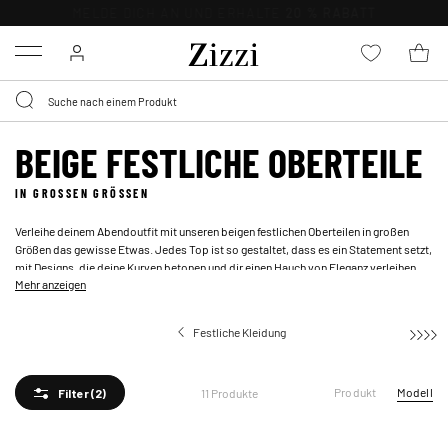
0,95 € LIEFERUNG
FÜR MITGLIEDER*
Menu
BEIGE FESTLICHE OBERTEILE
IN GROSSEN GRÖSSEN
Verleihe deinem Abendoutfit mit unseren beigen festlichen Oberteilen in großen
Größen das gewisse Etwas. Jedes Top ist so gestaltet, dass es ein Statement setzt,
mit Designs, die deine Kurven betonen und dir einen Hauch von Eleganz verleihen.
Mehr anzeigen
Du hast die Wahl zwischen hellbeigen, paillettenbesetzten Styles oder
dunkelbeigen, eleganten Blusen, die perfekt zu Röcken oder
festlichen Hosen
passen. Mit diesen beigen festlichen Oberteilen kreierst du garantiert auffällige
Festliche Kleidung
Outfits, mit denen du auf jeder Feier strahlst.
Produkt
Modell
11 Produkte
Filter
(2)