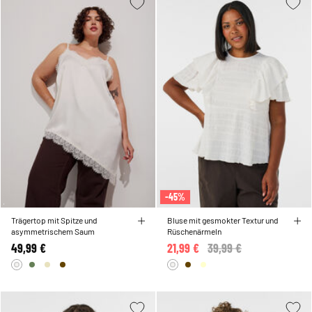
-45%
Trägertop mit Spitze und
Bluse mit gesmokter Textur und
asymmetrischem Saum
Rüschenärmeln
49,99 €
21,99 €
Price reduced from
39,99 €
to