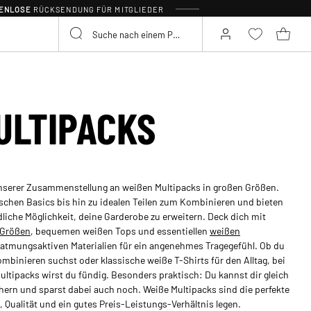
TENLOSE
RÜCKSENDUNG FÜR MITGLIEDER
LTIPACKS
nserer Zusammenstellung an weißen Multipacks in großen Größen.
schen Basics bis hin zu idealen Teilen zum Kombinieren und bieten
liche Möglichkeit, deine Garderobe zu erweitern. Deck dich mit
 Größen
, bequemen weißen Tops und essentiellen
weißen
, atmungsaktiven Materialien für ein angenehmes Tragegefühl. Ob du
binieren suchst oder klassische weiße T-Shirts für den Alltag, bei
ltipacks wirst du fündig. Besonders praktisch: Du kannst dir gleich
hern und sparst dabei auch noch. Weiße Multipacks sind die perfekte
, Qualität und ein gutes Preis-Leistungs-Verhältnis legen.