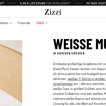
ATT
0,95 € LIEFERUNG
FÜR MITGLIEDER*
30 TAGE KOS
Reihen
Preorder
SALE
WEISSE MU
IN GROSSEN GRÖSSEN
Entdecke großartige Angebote mit u
Diese Must-haves reichen von klassi
dir eine praktische und budgetfreund
zeitlosen,
weißen T-Shirts in großen
Unterhemden
ein – alle aus weichen
weiße Tops in großen Größen zum Kom
unserer Kollektion und den weißen Mu
mehrere weiße Basics auf einmal sic
Lösung für alle, die Wert auf Komfort