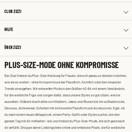
CLUB ZIZZI
HILFE
ÜBER ZIZZI
PLUS-SIZE-MODE OHNE KOMPROMISSE
Bei Zizzi findest du Plus-Size-Kleidung für Frauen, die sich genau so kleiden möchten,
wie sie es wollen – ohne Kompromisse bei Passform, Komfort oder den neuesten
Trends einzugehen. Wir entwerfen Mode in den Größen 40-64 mit einem Verständnis
für die weibliche Figur und sorgen dafür, dass unsere Styles so gut sitzen, wie sie
aussehen. Stöbere durch alles von Kleidern, Jeans und Blusen bis hin zu Bademode,
Dessous, Activewear, Schuhen mit extra weiter Passform und Accessoires. Egal, ob
du nach einem neuen Alltagslook, einem Party-Outfit oder Styles suchst, die den
ganzen Tag mit dir mithalten – bei uns findest du Plus-Size-Mode, die sich ganz nach
dir anfühlt. Shoppe deine Lieblingsteile online und entdecke Mode, die für weibliche