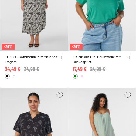
-30%
-30%
FLASH - Sommerkleid mit breiten
T-Shirt aus Bio-Baumwolle mit
Trägern
Rückenprint
24,49 €
Price reduced from
34,99 €
to
17,49 €
Price reduced from
24,99 €
to