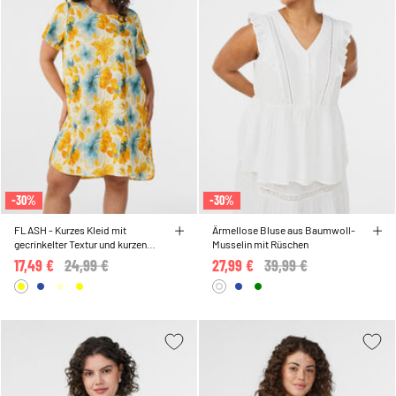
-30%
-30%
FLASH - Kurzes Kleid mit
Ärmellose Bluse aus Baumwoll-
gecrinkelter Textur und kurzen
Musselin mit Rüschen
Ärmeln
17,49 €
Price reduced from
24,99 €
to
27,99 €
Price reduced from
39,99 €
to