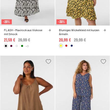
-20%
-30%
FLASH - Maxirock aus Viskose
Blumiges Wickelkleid mit kurzen
mit Smock
Ärmeln
21,59 €
Price reduced from
26,99 €
to
20,99 €
Price reduced from
29,99 €
to
+3