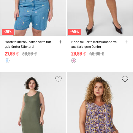
-30%
-40%
Hoch taillierte Jeansshorts mit
Hoch taillierte Bermudashorts
geblümter Stickerei
aus farbigem Denim
27,99 €
Price reduced from
39,99 €
to
29,99 €
Price reduced from
49,99 €
to