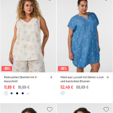
-30%
-25%
Bedrucktes Oberteil mit V-
Kleid aus Lyocell mit Denim-Look
Ausschnitt
und bestickten Blumen
11,89 €
Price reduced from
16,99 €
to
52,49 €
Price reduced from
69,99 €
to
+2