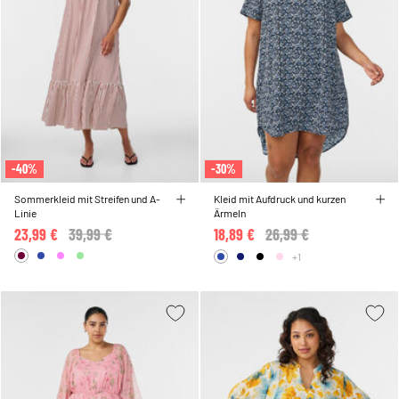
-40%
-30%
Sommerkleid mit Streifen und A-
Kleid mit Aufdruck und kurzen
Linie
Ärmeln
23,99 €
Price reduced from
39,99 €
to
18,89 €
Price reduced from
26,99 €
to
+1