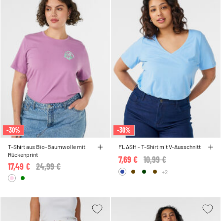
-30%
-30%
T-Shirt aus Bio-Baumwolle mit
FLASH - T-Shirt mit V-Ausschnitt
Rückenprint
7,69 €
Price reduced from
10,99 €
to
17,49 €
Price reduced from
24,99 €
to
+2