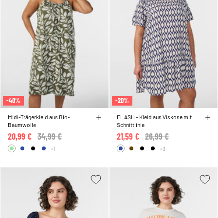
-40%
-20%
Midi-Trägerkleid aus Bio-
FLASH - Kleid aus Viskose mit
Baumwolle
Schnittlinie
20,99 €
Price reduced from
34,99 €
to
21,59 €
Price reduced from
26,99 €
to
+1
+3