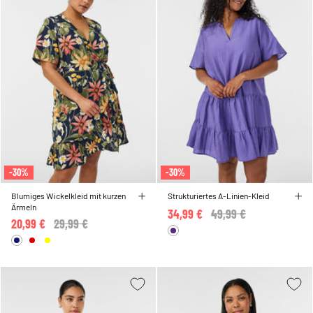
-30%
-30%
Blumiges Wickelkleid mit kurzen
Strukturiertes A-Linien-Kleid
Ärmeln
34,99 €
Price reduced from
49,99 €
to
20,99 €
Price reduced from
29,99 €
to