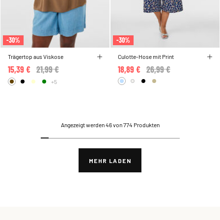
-30%
-30%
Trägertop aus Viskose
Culotte-Hose mit Print
15,39 €
Price reduced from
21,99 €
to
18,89 €
Price reduced from
26,99 €
to
+5
Angezeigt werden 46 von 774 Produkten
MEHR LADEN