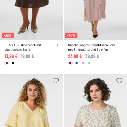
-30%
-40%
FLASH - Viskoserock mit
Knöchellanges Hemdblusenkleid
elastischem Bund
mit Bindegürtel und Streifen
13,99 €
Price reduced from
19,99 €
to
23,99 €
Price reduced from
39,99 €
to