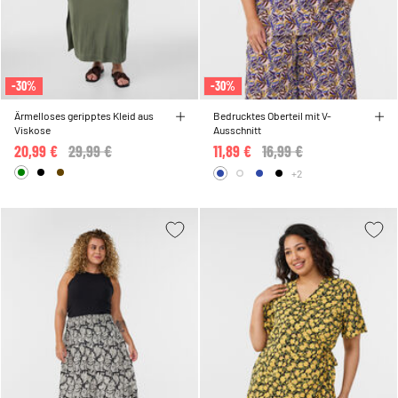
-30%
-30%
Ärmelloses geripptes Kleid aus
Bedrucktes Oberteil mit V-
Viskose
Ausschnitt
20,99 €
Price reduced from
29,99 €
to
11,89 €
Price reduced from
16,99 €
to
+2