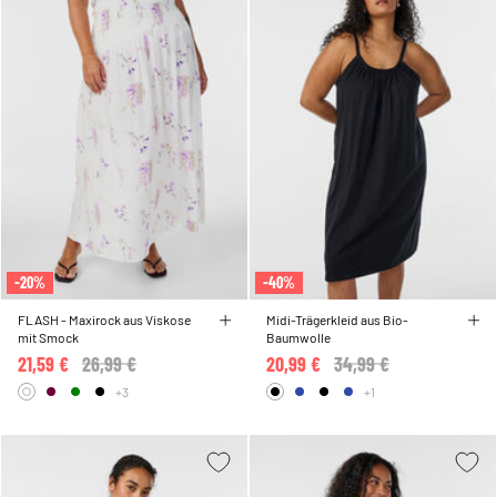
-20%
-40%
FLASH - Maxirock aus Viskose
Midi-Trägerkleid aus Bio-
mit Smock
Baumwolle
21,59 €
Price reduced from
26,99 €
to
20,99 €
Price reduced from
34,99 €
to
+3
+1