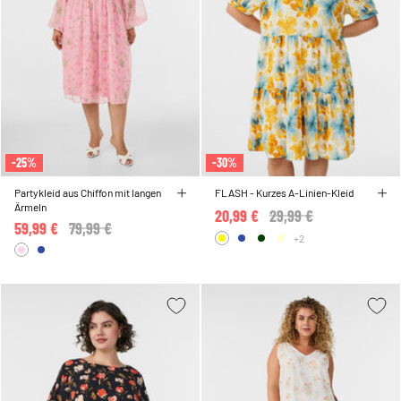
-25%
-30%
Partykleid aus Chiffon mit langen
FLASH - Kurzes A-Linien-Kleid
Ärmeln
20,99 €
Price reduced from
29,99 €
to
59,99 €
Price reduced from
79,99 €
to
+2