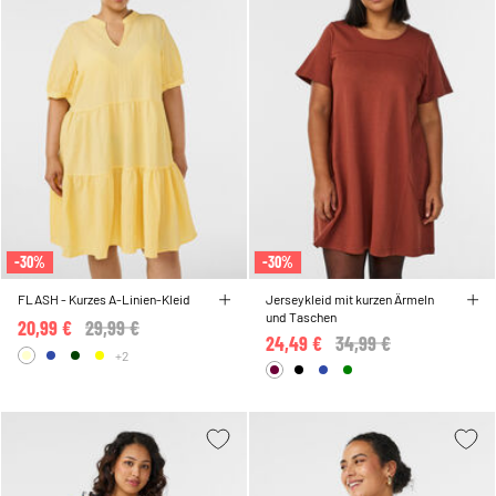
-30%
-30%
FLASH - Kurzes A-Linien-Kleid
Jerseykleid mit kurzen Ärmeln
und Taschen
20,99 €
Price reduced from
29,99 €
to
24,49 €
Price reduced from
34,99 €
to
+2