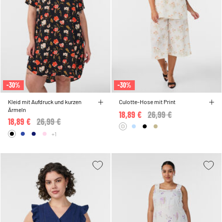
-30%
-30%
Kleid mit Aufdruck und kurzen
Culotte-Hose mit Print
Ärmeln
18,89 €
Price reduced from
26,99 €
to
18,89 €
Price reduced from
26,99 €
to
+1