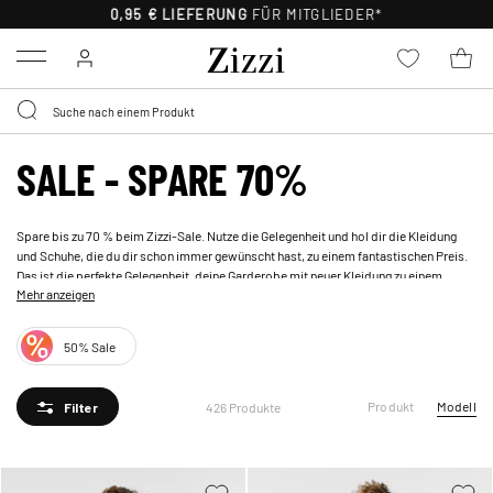
30 TAGE KOSTENLOSE
RÜCKSENDUNG FÜR MITGLIEDER
Menu
SALE - SPARE 70%
Spare bis zu 70 % beim Zizzi-Sale. Nutze die Gelegenheit und hol dir die Kleidung
und Schuhe, die du dir schon immer gewünscht hast, zu einem fantastischen Preis.
Das ist die perfekte Gelegenheit, deine Garderobe mit neuer Kleidung zu einem
Mehr anzeigen
Bruchteil des Preises aufzufrischen. Also beeil dich - deine Favoriten könnten
schnell ausverkauft sein! Schau dir unseren Sale hier an und spare bis zu 70 % bei
einer großen Auswahl an tollen Artikeln!
50% Sale
Produkt
Modell
426 Produkte
Filter