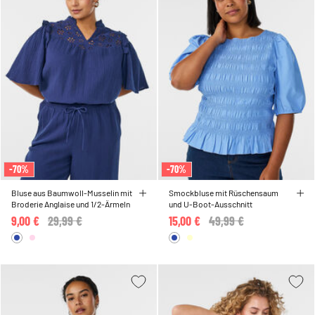
-70%
-70%
Bluse aus Baumwoll-Musselin mit
Smockbluse mit Rüschensaum
Broderie Anglaise und 1/2-Ärmeln
und U-Boot-Ausschnitt
9,00 €
Price reduced from
29,99 €
to
15,00 €
Price reduced from
49,99 €
to