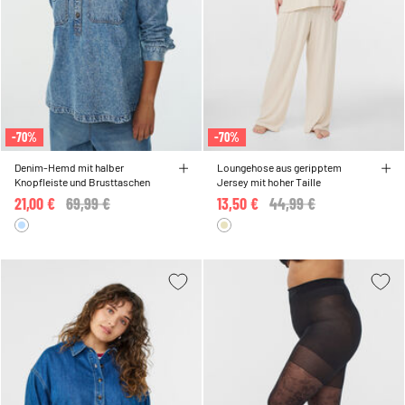
-70%
-70%
Denim-Hemd mit halber
Loungehose aus geripptem
Knopfleiste und Brusttaschen
Jersey mit hoher Taille
21,00 €
Price reduced from
69,99 €
to
13,50 €
Price reduced from
44,99 €
to