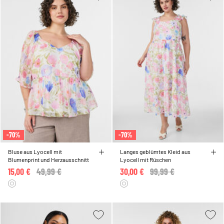
-70%
-70%
Bluse aus Lyocell mit
Langes geblümtes Kleid aus
Blumenprint und Herzausschnitt
Lyocell mit Rüschen
15,00 €
Price reduced from
49,99 €
to
30,00 €
Price reduced from
99,99 €
to