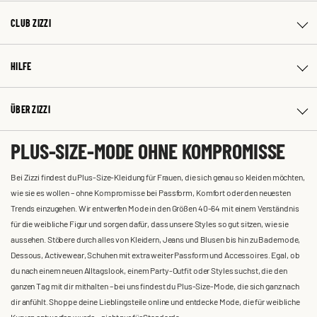
CLUB ZIZZI
HILFE
ÜBER ZIZZI
PLUS-SIZE-MODE OHNE KOMPROMISSE
Bei Zizzi findest du Plus-Size-Kleidung für Frauen, die sich genau so kleiden möchten,
wie sie es wollen – ohne Kompromisse bei Passform, Komfort oder den neuesten
Trends einzugehen. Wir entwerfen Mode in den Größen 40-64 mit einem Verständnis
für die weibliche Figur und sorgen dafür, dass unsere Styles so gut sitzen, wie sie
aussehen. Stöbere durch alles von Kleidern, Jeans und Blusen bis hin zu Bademode,
Dessous, Activewear, Schuhen mit extra weiter Passform und Accessoires. Egal, ob
du nach einem neuen Alltagslook, einem Party-Outfit oder Styles suchst, die den
ganzen Tag mit dir mithalten – bei uns findest du Plus-Size-Mode, die sich ganz nach
dir anfühlt. Shoppe deine Lieblingsteile online und entdecke Mode, die für weibliche
Kurven entworfen wurde – nicht nur für Standards.