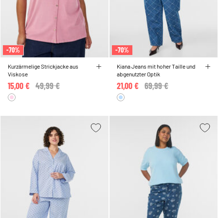
-70%
-70%
Kurzärmelige Strickjacke aus
Kiana Jeans mit hoher Taille und
Viskose
abgenutzter Optik
15,00 €
Price reduced from
49,99 €
to
21,00 €
Price reduced from
69,99 €
to