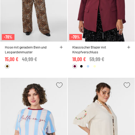
-70%
-70%
Hose mit geradem Bein und
Klassischer Blazer mit
Leopardenmuster
Knopfverschluss
15,00 €
Price reduced from
49,99 €
to
18,00 €
Price reduced from
59,99 €
to