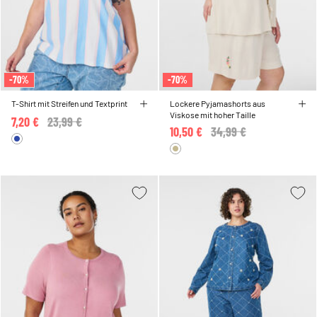
-70%
-70%
T-Shirt mit Streifen und Textprint
Lockere Pyjamashorts aus
Viskose mit hoher Taille
7,20 €
Price reduced from
23,99 €
to
10,50 €
Price reduced from
34,99 €
to