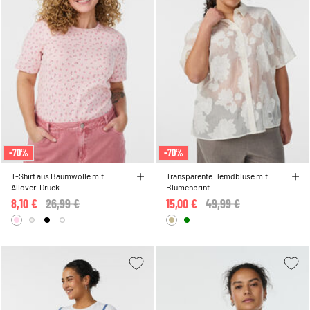
-70%
-70%
T-Shirt aus Baumwolle mit
Transparente Hemdbluse mit
Allover-Druck
Blumenprint
8,10 €
Price reduced from
26,99 €
to
15,00 €
Price reduced from
49,99 €
to