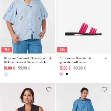
-70%
-70%
Bluse aus Baumwoll-Musselin mit
Extra Weite - Sandale mit
Ballonärmeln und Stickereidetails
gepolsterten Riemen
18,00 €
Price reduced from
59,99 €
to
15,00 €
Price reduced from
49,99 €
to