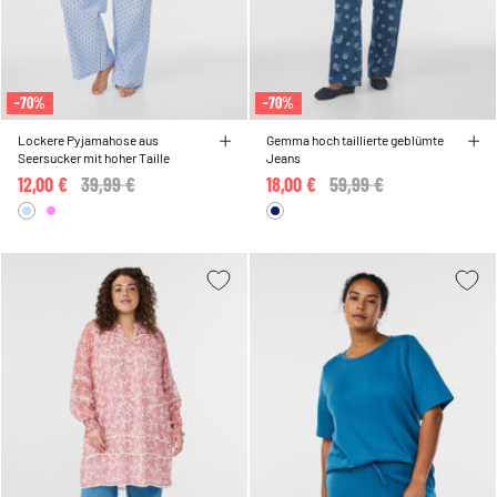
-70%
-70%
Lockere Pyjamahose aus
Gemma hoch taillierte geblümte
Seersucker mit hoher Taille
Jeans
12,00 €
Price reduced from
39,99 €
to
18,00 €
Price reduced from
59,99 €
to