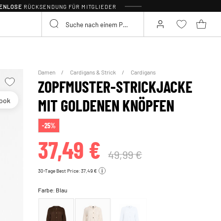
TENLOSE
RÜCKSENDUNG FÜR MITGLIEDER
Damen
Cardigans & Strick
Cardigans
ZOPFMUSTER-STRICKJACKE
look
MIT GOLDENEN KNÖPFEN
-25%
37,49 €
49,99 €
30-Tage Best Price: 37,49 €
Farbe:
Blau