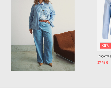
-25%
Langärmli
37,49 €