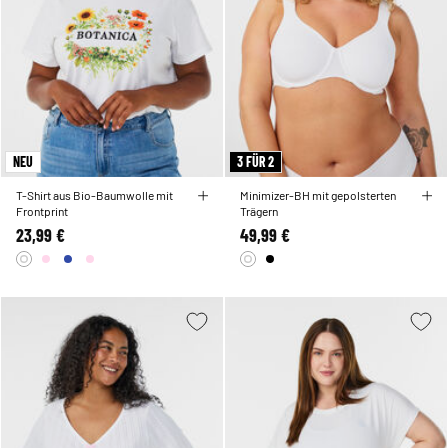
NEU
3 FÜR 2
T-Shirt aus Bio-Baumwolle mit
Minimizer-BH mit gepolsterten
Frontprint
Trägern
23,99 €
49,99 €