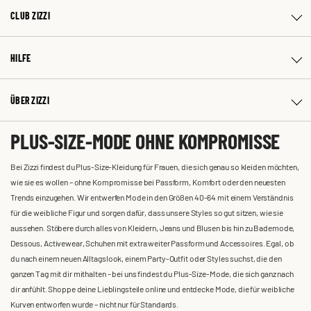
CLUB ZIZZI
HILFE
ÜBER ZIZZI
PLUS-SIZE-MODE OHNE KOMPROMISSE
Bei Zizzi findest du Plus-Size-Kleidung für Frauen, die sich genau so kleiden möchten,
wie sie es wollen – ohne Kompromisse bei Passform, Komfort oder den neuesten
Trends einzugehen. Wir entwerfen Mode in den Größen 40-64 mit einem Verständnis
für die weibliche Figur und sorgen dafür, dass unsere Styles so gut sitzen, wie sie
aussehen. Stöbere durch alles von Kleidern, Jeans und Blusen bis hin zu Bademode,
Dessous, Activewear, Schuhen mit extra weiter Passform und Accessoires. Egal, ob
du nach einem neuen Alltagslook, einem Party-Outfit oder Styles suchst, die den
ganzen Tag mit dir mithalten – bei uns findest du Plus-Size-Mode, die sich ganz nach
dir anfühlt. Shoppe deine Lieblingsteile online und entdecke Mode, die für weibliche
Kurven entworfen wurde – nicht nur für Standards.