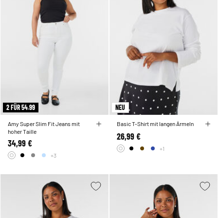
2 FÜR 54.99
NEU
Amy Super Slim Fit Jeans mit
Basic T-Shirt mit langen Ärmeln
hoher Taille
26,99 €
34,99 €
+1
+3