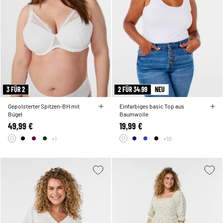
3 FÜR 2
2 FÜR 34.99
NEU
Gepolsterter Spitzen-BH mit
Einfarbiges basic Top aus
Bügel
Baumwolle
49,99 €
19,99 €
+1
+10