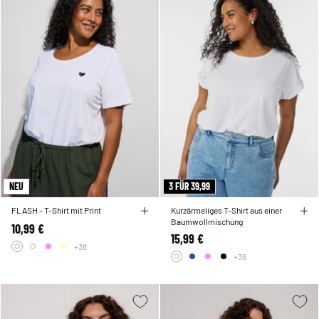
NEU
3 FÜR 39,99
FLASH - T-Shirt mit Print
Kurzärmeliges T-Shirt aus einer
Baumwollmischung
10,99 €
15,99 €
+38
+36